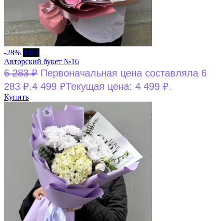
-28%
ХИТ
Авторский букет №16
6 283
₽
Первоначальная цена составляла 6
283 ₽.
4 499
₽
Текущая цена: 4 499 ₽.
Купить