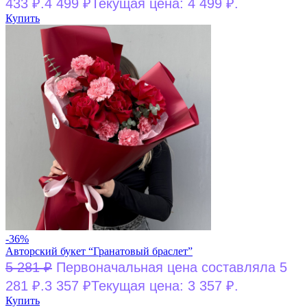
433 ₽.
4 499
₽
Текущая цена: 4 499 ₽.
Купить
-36%
Авторский букет “Гранатовый браслет”
5 281
₽
Первоначальная цена составляла 5
281 ₽.
3 357
₽
Текущая цена: 3 357 ₽.
Купить