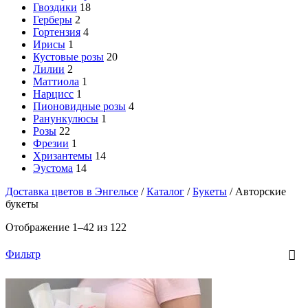
Гвоздики
18
Герберы
2
Гортензия
4
Ирисы
1
Кустовые розы
20
Лилии
2
Маттиола
1
Нарцисс
1
Пионовидные розы
4
Ранункулюсы
1
Розы
22
Фрезии
1
Хризантемы
14
Эустома
14
Доставка цветов в Энгельсе
/
Каталог
/
Букеты
/
Авторские
букеты
Отображение 1–42 из 122
Фильтр