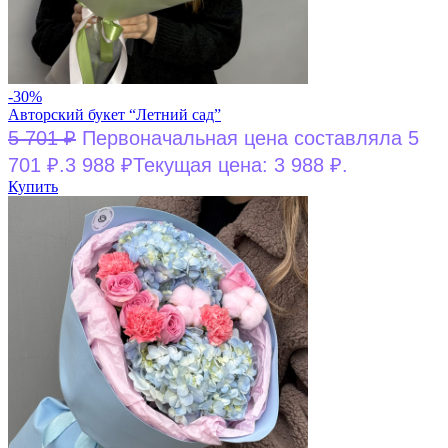
-30%
Авторский букет “Летний сад”
5 701
₽
Первоначальная цена составляла 5
701 ₽.
3 988
₽
Текущая цена: 3 988 ₽.
Купить