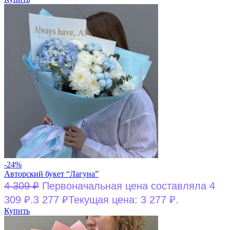
-24%
Авторский букет “Лагуна”
4 309
₽
Первоначальная цена составляла 4
309 ₽.
3 277
₽
Текущая цена: 3 277 ₽.
Купить