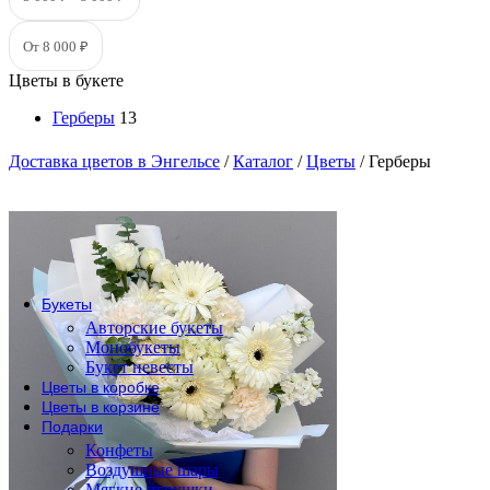
По сорту
Одноголовые розы
От 8 000 ₽
Пионовидные розы
Кустовые розы
Цветы в букете
Кенийские розы
Герберы
13
Розы Эквадор
Розы России
Доставка цветов в Энгельсе
/
Каталог
/
Цветы
/
Герберы
По форме букета
Розы в коробке
Розы в корзине
Метровые розы
Букеты
Авторские букеты
Монобукеты
Букет невесты
Цветы в коробке
Цветы в корзине
Подарки
Конфеты
Воздушные шары
Мягкие игрушки