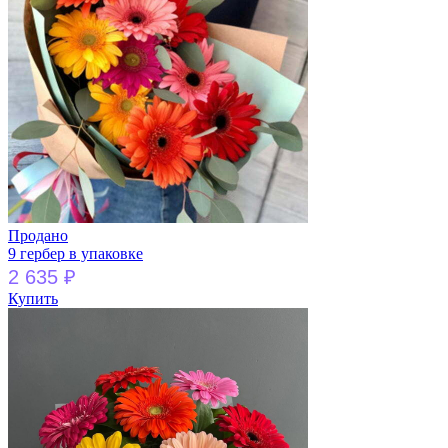
Продано
9 гербер в упаковке
2 635
₽
Купить