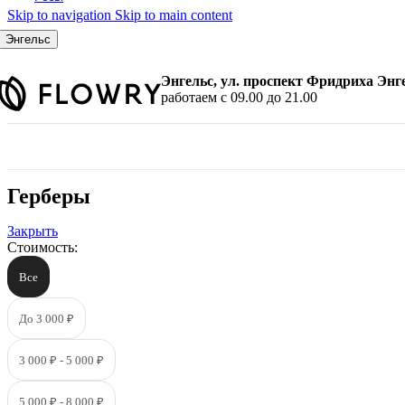
Skip to navigation
Skip to main content
По количеству
7 шт.
Энгельс
9 шт.
11 шт.
Энгельс, ул. проспект Фридриха Энг
15 шт.
работаем с 09.00 до 21.00
21 шт.
25 шт.
31 шт.
35 шт.
45 шт.
Герберы
51 шт.
101 шт.
Закрыть
Стоимость:
По цвету
Все
Красные розы
Белые розы
Розовые розы
До 3 000 ₽
Желтые розы
Малиновые розы
3 000 ₽ - 5 000 ₽
Синие розы
Черные розы
5 000 ₽ - 8 000 ₽