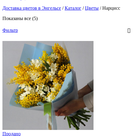
Доставка цветов в Энгельсе
/
Каталог
/
Цветы
/
Нарцисс
Показаны все (5)
Фильтр
Продано