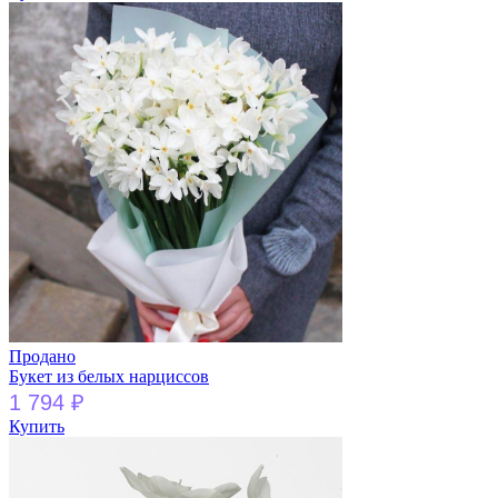
Продано
Букет из белых нарциссов
1 794
₽
Купить