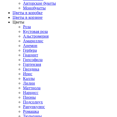
Авторские букеты
Монобукеты
Цветы в коробке
Цветы в корзине
Цветы
Роза
Кустовая роза
Альстромерия
Амариллис
Анемон
Гербера
Гиацинт
Гипсофила
Гортензия
Гвоздика
Ирис
Каллы
Лилии
Маттиола
Нарцисс
Пионы
Подсолнух
Ранункулюс
Ромашка
Тюльпаны