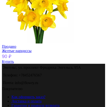
Продано
Желтые нарциссы
90
₽
Купить
Энгельс, ул. проспект Фридриха Энгельса, 95А
Телефон: +78452476567
Почта: info@flowry.ru
Покупателю
Как оформить заказ?
Доставка и оплата
Гарантии и правила возврата