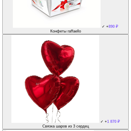
✓
+
890
₽
Конфеты raffaello
✓
+
1 870
₽
Связка шаров из 3 сердец