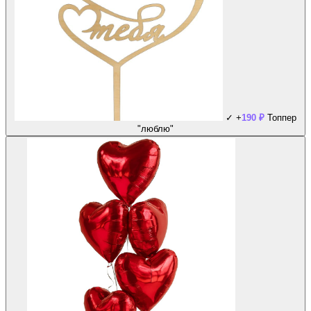
✓
+
190
₽
Топпер
"люблю"