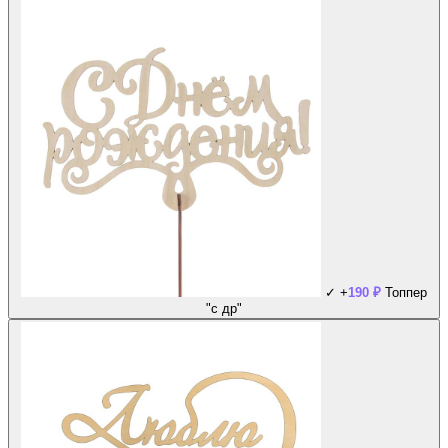
✓
+
190
₽
Топпер
"с др"