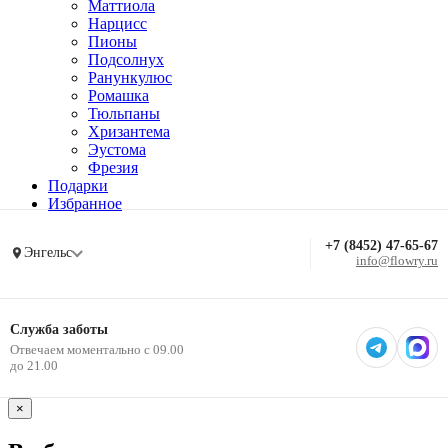
Маттиола
Нарцисс
Пионы
Подсолнух
Ранункулюс
Ромашка
Тюльпаны
Хризантема
Эустома
Фрезия
Подарки
Избранное
+7 (8452) 47-65-67
Энгельс
info@flowry.ru
Служба заботы
Отвечаем моментально с 09.00
до 21.00
×