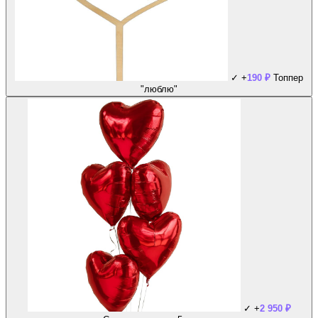
✓
+
190
₽
Топпер
"люблю"
✓
+
2 950
₽