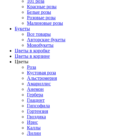
101 роза
Красные розы
Белые розы
Розовые розы
Малиновые розы
Букеты
Все товары
Авторские букеты
Монобукеты
Цветы в коробке
Цветы в корзине
Цветы
Роза
Кустовая роза
Альстромерия
Амариллис
Анемон
Гербера
Гиацинт
Гипсофила
Гортензия
Гвоздика
Ирис
Каллы
Лилии