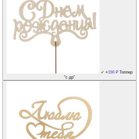
✓
+
190
₽
Топпер
"с др"