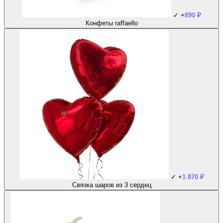
✓
+
890
₽
Конфеты raffaello
✓
+
1 870
₽
Связка шаров из 3 сердец