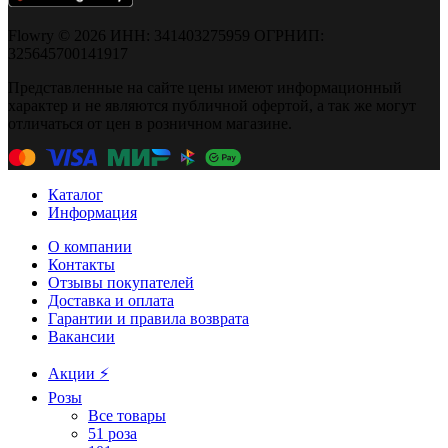
Flowry © 2026 ИНН: 341403275959 ОГРНИП:
325645700141917
Представленные на сайте цены имеют информационный
характер и не являются публичной офертой, а так же могут
отличаться от цен в розничном магазине.
Каталог
Информация
О компании
Контакты
Отзывы покупателей
Доставка и оплата
Гарантии и правила возврата
Вакансии
Акции ⚡️
Розы
Все товары
51 роза