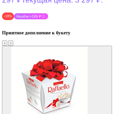
-18%
Кешбэк:
+165 ₽
ⓘ
Приятное дополнение к букету
‹
›