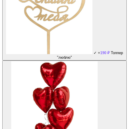
✓
+
190
₽
Топпер
"люблю"