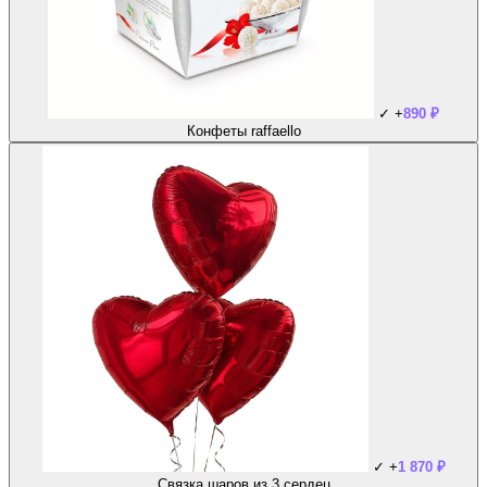
✓
+
890
₽
Конфеты raffaello
✓
+
1 870
₽
Связка шаров из 3 сердец