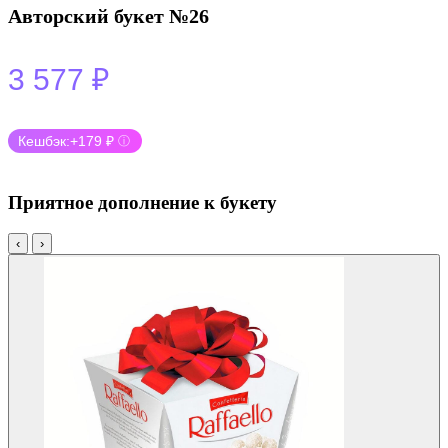
Авторский букет №26
3 577
₽
Кешбэк:
+179 ₽
ⓘ
Приятное дополнение к букету
‹
›