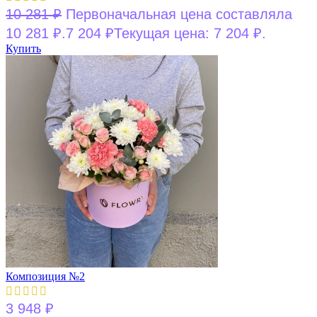
10 281
₽
Первоначальная цена составляла
10 281 ₽.
7 204
₽
Текущая цена: 7 204 ₽.
Купить
Композиция №2
3 948
₽