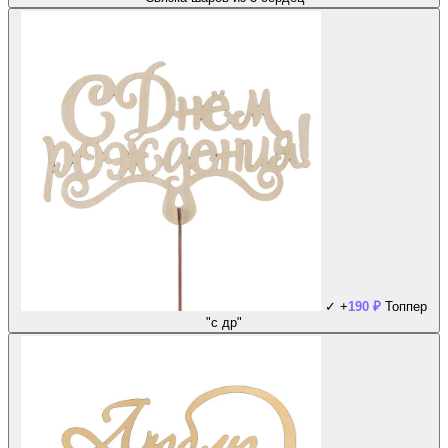
✓
+
190
₽
Топпер
"с др"