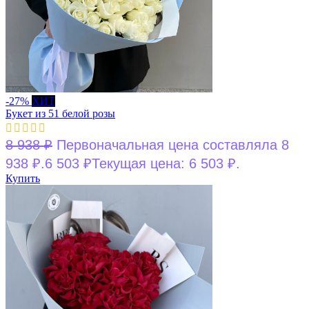
-27%
ХИТ
Букет из 51 белой розы
8 938
₽
Первоначальная цена составляла 8
938 ₽.
6 503
₽
Текущая цена: 6 503 ₽.
Купить