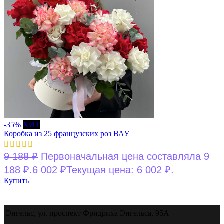
-35%
ХИТ
Коробка из 25 французских роз ВАУ
9 188
₽
Первоначальная цена составляла 9
188 ₽.
6 002
₽
Текущая цена: 6 002 ₽.
Купить
Энгельс, ул. проспект Фридриха Энгельса, 95А