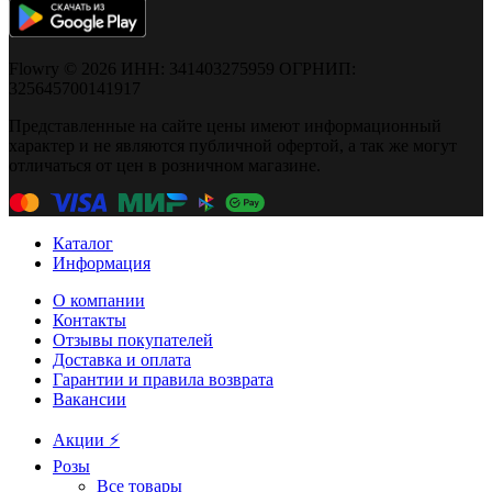
Flowry © 2026 ИНН: 341403275959 ОГРНИП:
325645700141917
Представленные на сайте цены имеют информационный
характер и не являются публичной офертой, а так же могут
отличаться от цен в розничном магазине.
Каталог
Информация
О компании
Контакты
Отзывы покупателей
Доставка и оплата
Гарантии и правила возврата
Вакансии
Акции ⚡️
Розы
Все товары