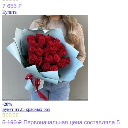
7 655
₽
Купить
-28%
Букет из 25 красных роз
5 190
₽
Первоначальная цена составляла 5