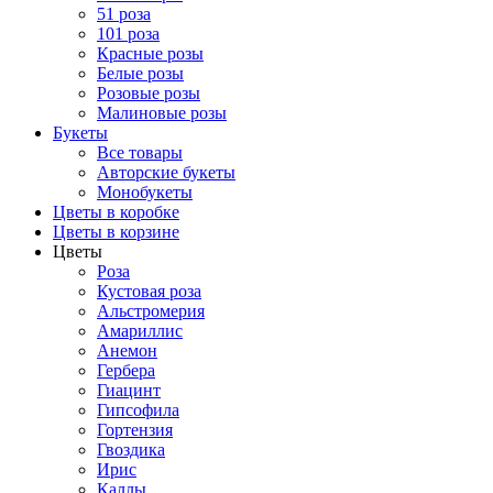
51 роза
101 роза
Красные розы
Белые розы
Розовые розы
Малиновые розы
Букеты
Все товары
Авторские букеты
Монобукеты
Цветы в коробке
Цветы в корзине
Цветы
Роза
Кустовая роза
Альстромерия
Амариллис
Анемон
Гербера
Гиацинт
Гипсофила
Гортензия
Гвоздика
Ирис
Каллы