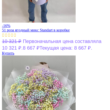
-16%
51 роза ягодный микс Standart в коробке
10 321
₽
Первоначальная цена составляла
10 321 ₽.
8 667
₽
Текущая цена: 8 667 ₽.
Купить