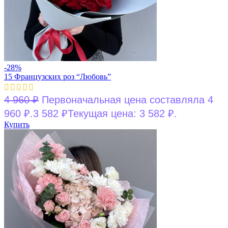
-28%
15 Французских роз “Любовь”
4 960
₽
Первоначальная цена составляла 4
960 ₽.
3 582
₽
Текущая цена: 3 582 ₽.
Купить