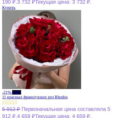
190 ₽.
3 732
₽
Текущая цена: 3 732 ₽.
Купить
-21%
ХИТ
11 красных французских роз Rhodos
5 912
₽
Первоначальная цена составляла 5
912 ₽.
4 659
₽
Текущая цена: 4 659 ₽.