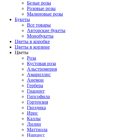
Белые розы
Розовые розы
Малиновые розы
Букеты
Все товары
Авторские букеты
Монобукеты
Цветы в коробке
Цветы в корзине
Цветы
Роза
Кустовая роза
Альстромерия
Амариллис
Анемон
Гербера
Гиацинт
Гипсофила
Гортензия
Гвоздика
Ирис
Каллы
Лилии
Маттиола
Нарцисс