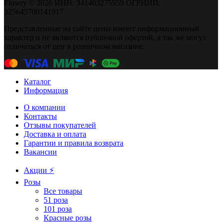
Flowry © 2026 ИНН: 341403275959 ОГРНИП:
325645700141917
Представленные на сайте цены имеют информационный
характер и не являются публичной офертой, а так же могут
отличаться от цен в розничном магазине.
Каталог
Информация
О компании
Контакты
Отзывы покупателей
Доставка и оплата
Гарантии и правила возврата
Вакансии
Акции ⚡️
Розы
Все товары
51 роза
101 роза
Красные розы