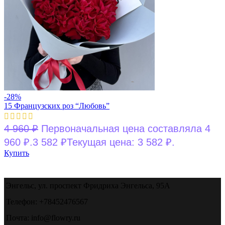
-28%
15 Французских роз “Любовь”
4 960
₽
Первоначальная цена составляла 4
960 ₽.
3 582
₽
Текущая цена: 3 582 ₽.
Купить
Энгельс, ул. проспект Фридриха Энгельса, 95А
Телефон: +78452476567
Почта: info@flowry.ru