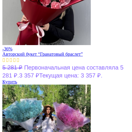
-36%
Авторский букет “Гранатовый браслет”
5 281
₽
Первоначальная цена составляла 5
281 ₽.
3 357
₽
Текущая цена: 3 357 ₽.
Купить