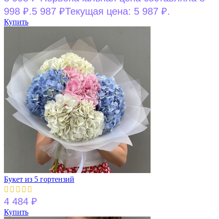
998 ₽.
5 987
₽
Текущая цена: 5 987 ₽.
Купить
Букет из 5 гортензий
4 484
₽
Купить