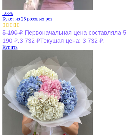
-28%
Букет из 25 розовых роз
5 190
₽
Первоначальная цена составляла 5
190 ₽.
3 732
₽
Текущая цена: 3 732 ₽.
Купить