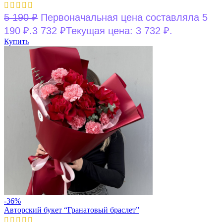
5 190
₽
Первоначальная цена составляла 5
190 ₽.
3 732
₽
Текущая цена: 3 732 ₽.
Купить
-36%
Авторский букет “Гранатовый браслет”