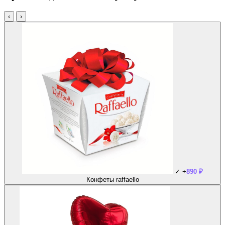
‹
›
✓
+
890
₽
Конфеты raffaello