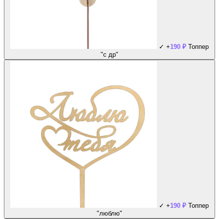
✓
+
190
₽
Топпер
"с др"
✓
+
190
₽
Топпер
"люблю"