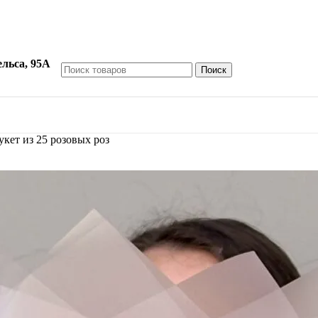
ельса, 95А
Поиск
кет из 25 розовых роз