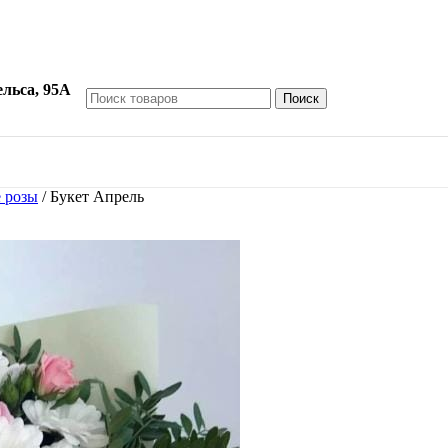
ельса, 95А
Поиск
 розы
/
Букет Апрель