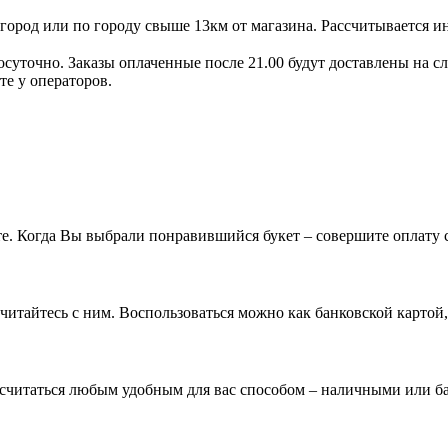
игород или по городу свыше 13км от магазина.
Рассчитывается и
осуточно. Заказы оплаченные после 21.00 будут доставлены на с
те у операторов.
. Когда Вы выбрали понравившийся букет – совершите оплату с
ссчитайтесь с ним. Воспользоваться можно как банковской картой
ссчитаться любым удобным для вас способом – наличными или ба