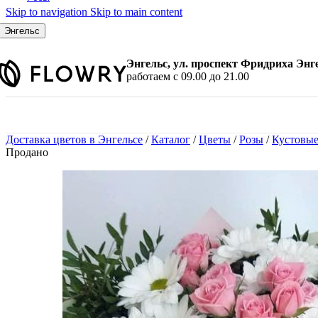
Skip to navigation
Skip to main content
По количеству
7 шт.
Энгельс
9 шт.
11 шт.
Энгельс, ул. проспект Фридриха Энг
15 шт.
работаем с 09.00 до 21.00
21 шт.
25 шт.
31 шт.
35 шт.
Доставка цветов в Энгельсе
/
Каталог
/
Цветы
/
Розы
/
Кустовые
45 шт.
Продано
51 шт.
101 шт.
По цвету
Красные розы
Белые розы
Розовые розы
Желтые розы
Малиновые розы
Синие розы
Черные розы