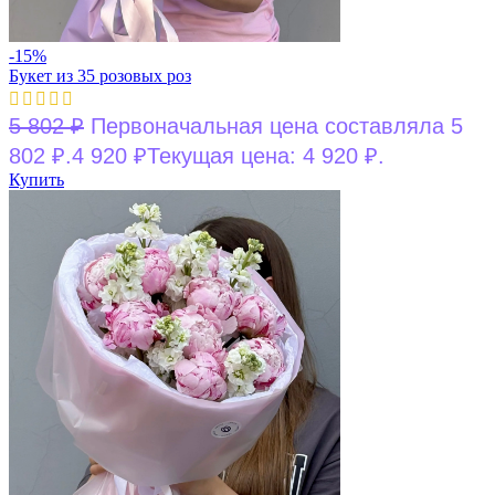
-15%
Букет из 35 розовых роз
5 802
₽
Первоначальная цена составляла 5
802 ₽.
4 920
₽
Текущая цена: 4 920 ₽.
Купить