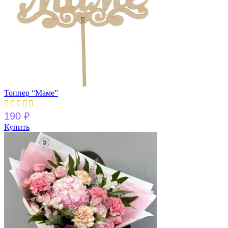
Топпер “Маме”
190
₽
Купить