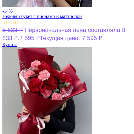
-14%
Нежный букет с пионами и маттиолой
8 833
₽
Первоначальная цена составляла 8
833 ₽.
7 595
₽
Текущая цена: 7 595 ₽.
Купить