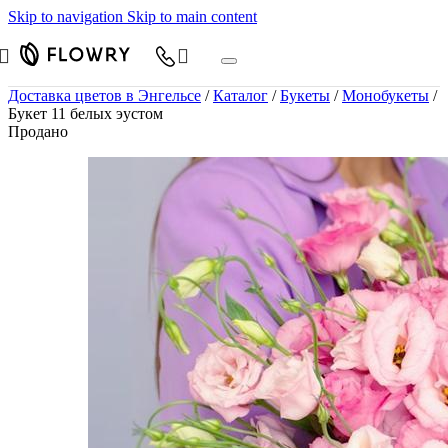
Skip to navigation
Skip to main content
Доставка цветов в Энгельсе
/
Каталог
/
Букеты
/
Монобукеты
/
Букет 11 белых эустом
Продано