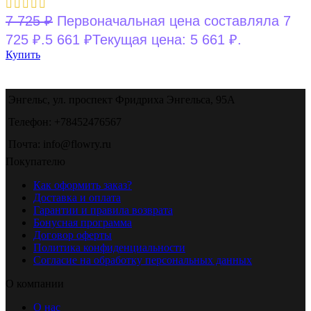
7 725
₽
Первоначальная цена составляла 7
725 ₽.
5 661
₽
Текущая цена: 5 661 ₽.
Купить
Энгельс, ул. проспект Фридриха Энгельса, 95А
Телефон: +78452476567
Почта: info@flowry.ru
Покупателю
Как оформить заказ?
Доставка и оплата
Гарантии и правила возврата
Бонусная программа
Договор оферты
Политика конфиденциальности
Согласие на обработку персональных данных
О компании
О нас