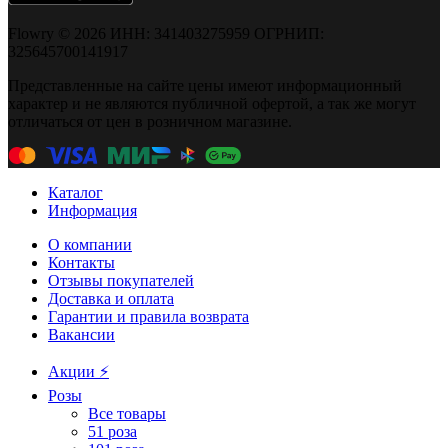
Flowry © 2026 ИНН: 341403275959 ОГРНИП:
325645700141917
Представленные на сайте цены имеют информационный
характер и не являются публичной офертой, а так же могут
отличаться от цен в розничном магазине.
Каталог
Информация
О компании
Контакты
Отзывы покупателей
Доставка и оплата
Гарантии и правила возврата
Вакансии
Акции ⚡️
Розы
Все товары
51 роза