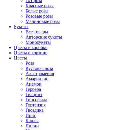
101 роза
Красные розы
Белые розы
Розовые розы
Малиновые розы
Букеты
Все товары
Авторские букеты
Монобукеты
Цветы в коробке
Цветы в корзине
Цветы
Роза
Кустовая роза
Альстромерия
Амариллис
Анемон
Гербера
Гиацинт
Гипсофила
Гортензия
Гвоздика
Ирис
Каллы
Лилии