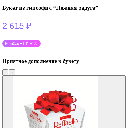
Букет из гипсофил “Нежная радуга”
2 615
₽
Кешбэк:
+131 ₽
ⓘ
Приятное дополнение к букету
‹
›