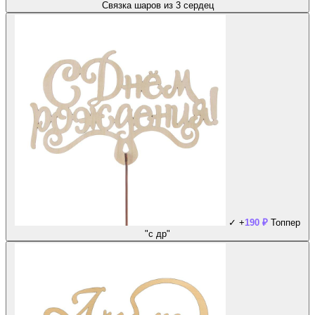
Связка шаров из 3 сердец
✓
+
190
₽
Топпер
"с др"