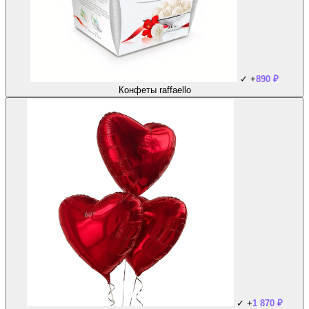
✓
+
890
₽
Конфеты raffaello
✓
+
1 870
₽