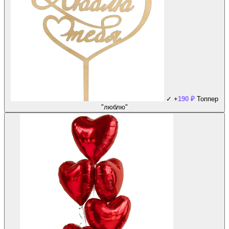
✓
+
190
₽
Топпер
"люблю"