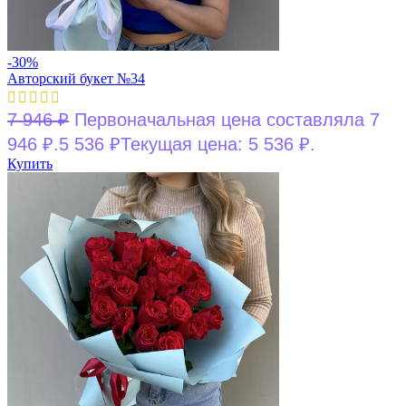
-30%
Авторский букет №34
7 946
₽
Первоначальная цена составляла 7
946 ₽.
5 536
₽
Текущая цена: 5 536 ₽.
Купить