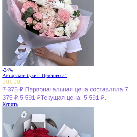
-24%
Авторский букет “Принцесса”
7 375
₽
Первоначальная цена составляла 7
375 ₽.
5 591
₽
Текущая цена: 5 591 ₽.
Купить