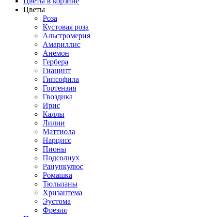
Цветы в корзине
Цветы
Роза
Кустовая роза
Альстромерия
Амариллис
Анемон
Гербера
Гиацинт
Гипсофила
Гортензия
Гвоздика
Ирис
Каллы
Лилии
Маттиола
Нарцисс
Пионы
Подсолнух
Ранункулюс
Ромашка
Тюльпаны
Хризантема
Эустома
Фрезия