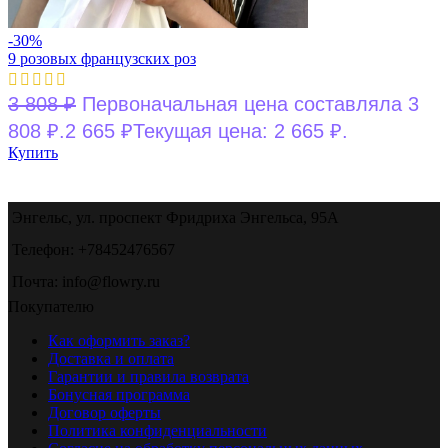
-30%
9 розовых французских роз
3 808
₽
Первоначальная цена составляла 3
808 ₽.
2 665
₽
Текущая цена: 2 665 ₽.
Купить
Энгельс, ул. проспект Фридриха Энгельса, 95А
Телефон: +78452476567
Почта: info@flowry.ru
Покупателю
Как оформить заказ?
Доставка и оплата
Гарантии и правила возврата
Бонусная программа
Договор оферты
Политика конфиденциальности