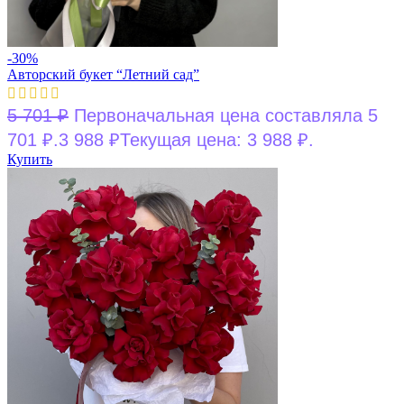
-30%
Авторский букет “Летний сад”
5 701
₽
Первоначальная цена составляла 5
701 ₽.
3 988
₽
Текущая цена: 3 988 ₽.
Купить