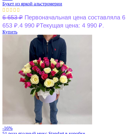
Букет из яркой альстромерии
6 653
₽
Первоначальная цена составляла 6
653 ₽.
4 990
₽
Текущая цена: 4 990 ₽.
Купить
-16%
51 роза ягодный микс Standart в коробке