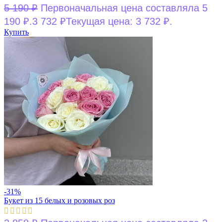
5 190
₽
Первоначальная цена составляла 5
190 ₽.
3 732
₽
Текущая цена: 3 732 ₽.
Купить
-31%
Букет из 15 белых и розовых роз