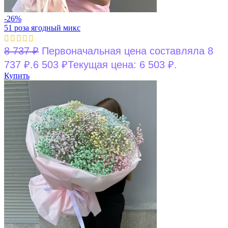
-26%
51 роза ягодный микс
8 737
₽
Первоначальная цена составляла 8
737 ₽.
6 503
₽
Текущая цена: 6 503 ₽.
Купить