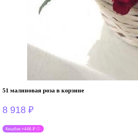
51 малиновая роза в корзине
8 918
₽
Кешбэк:
+446 ₽
ⓘ