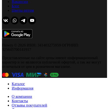
Вакансии
Блог
Цветы оптом
Flowry © 2026 ИНН: 341403275959 ОГРНИП:
325645700141917
Представленные на сайте цены имеют информационный
характер и не являются публичной офертой, а так же могут
отличаться от цен в розничном магазине.
Каталог
Информация
О компании
Контакты
Отзывы покупателей