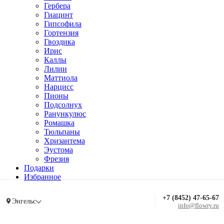
Гербера
Гиацинт
Гипсофила
Гортензия
Гвоздика
Ирис
Каллы
Лилии
Маттиола
Нарцисс
Пионы
Подсолнух
Ранункулюс
Ромашка
Тюльпаны
Хризантема
Эустома
Фрезия
Подарки
Избранное
+7 (8452) 47-65-67
Энгельс
info@flowry.ru