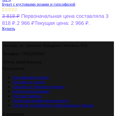
Букет с кустовыми розами и гипсофилой
3 818
₽
Первоначальная цена составляла 3
818 ₽.
2 966
₽
Текущая цена: 2 966 ₽.
Купить
Энгельс, ул. проспект Фридриха Энгельса, 95А
Телефон: +78452476567
Почта: info@flowry.ru
Покупателю
Как оформить заказ?
Доставка и оплата
Гарантии и правила возврата
Бонусная программа
Договор оферты
Политика конфиденциальности
Согласие на обработку персональных данных
О компании