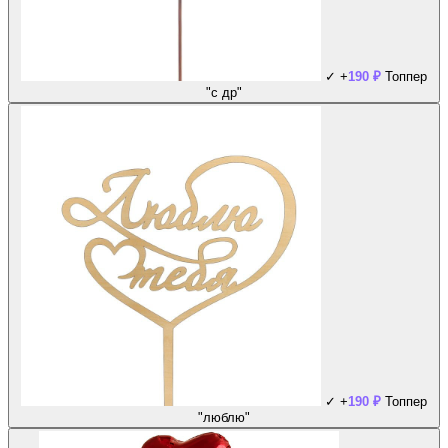
✓
+
190
₽
Топпер
"с др"
✓
+
190
₽
Топпер
"люблю"