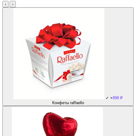
‹
›
✓
+
890
₽
Конфеты raffaello