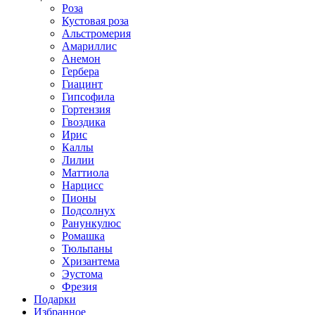
Роза
Кустовая роза
Альстромерия
Амариллис
Анемон
Гербера
Гиацинт
Гипсофила
Гортензия
Гвоздика
Ирис
Каллы
Лилии
Маттиола
Нарцисс
Пионы
Подсолнух
Ранункулюс
Ромашка
Тюльпаны
Хризантема
Эустома
Фрезия
Подарки
Избранное