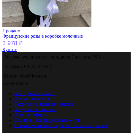
Продано
Французские розы в коробке молочные
3 978
₽
Купить
Энгельс, ул. проспект Фридриха Энгельса, 95А
Телефон: +78452476567
Почта: info@flowry.ru
Покупателю
Как оформить заказ?
Доставка и оплата
Гарантии и правила возврата
Бонусная программа
Договор оферты
Политика конфиденциальности
Согласие на обработку персональных данных