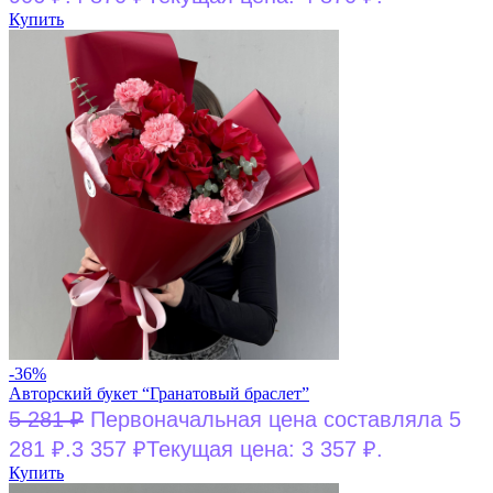
Купить
-36%
Авторский букет “Гранатовый браслет”
5 281
₽
Первоначальная цена составляла 5
281 ₽.
3 357
₽
Текущая цена: 3 357 ₽.
Купить