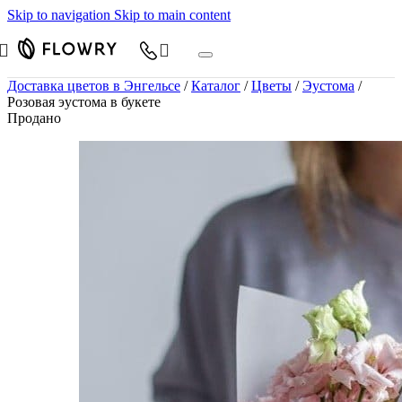
Skip to navigation
Skip to main content
Доставка цветов в Энгельсе
/
Каталог
/
Цветы
/
Эустома
/
Розовая эустома в букете
Продано