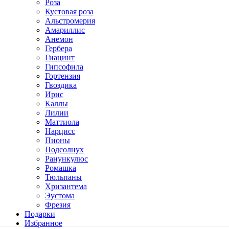
Роза
Кустовая роза
Альстромерия
Амариллис
Анемон
Гербера
Гиацинт
Гипсофила
Гортензия
Гвоздика
Ирис
Каллы
Лилии
Маттиола
Нарцисс
Пионы
Подсолнух
Ранункулюс
Ромашка
Тюльпаны
Хризантема
Эустома
Фрезия
Подарки
Избранное