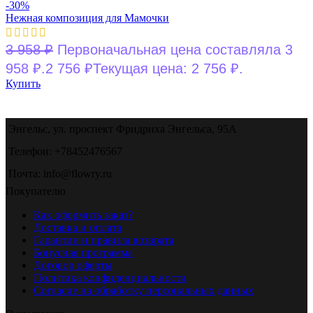
-30%
Нежная композиция для Мамочки
3 958
₽
Первоначальная цена составляла 3
958 ₽.
2 756
₽
Текущая цена: 2 756 ₽.
Купить
Энгельс, ул. проспект Фридриха Энгельса, 95А
Телефон: +78452476567
Почта: info@flowry.ru
Покупателю
Как оформить заказ?
Доставка и оплата
Гарантии и правила возврата
Бонусная программа
Договор оферты
Политика конфиденциальности
Согласие на обработку персональных данных