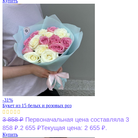
Купить
-31%
Букет из 15 белых и розовых роз
3 858
₽
Первоначальная цена составляла 3
858 ₽.
2 655
₽
Текущая цена: 2 655 ₽.
Купить