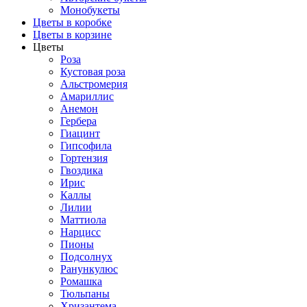
Монобукеты
Цветы в коробке
Цветы в корзине
Цветы
Роза
Кустовая роза
Альстромерия
Амариллис
Анемон
Гербера
Гиацинт
Гипсофила
Гортензия
Гвоздика
Ирис
Каллы
Лилии
Маттиола
Нарцисс
Пионы
Подсолнух
Ранункулюс
Ромашка
Тюльпаны
Хризантема