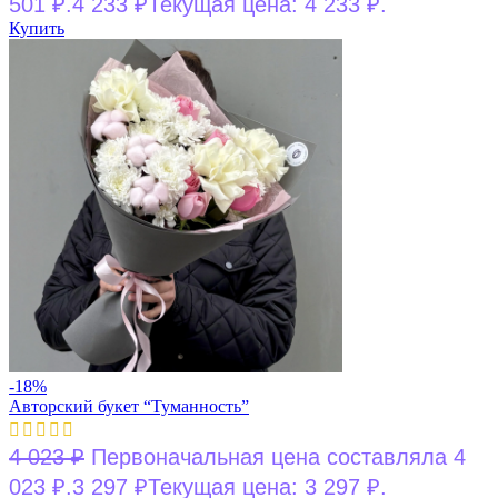
501 ₽.
4 233
₽
Текущая цена: 4 233 ₽.
Купить
-18%
Авторский букет “Туманность”
4 023
₽
Первоначальная цена составляла 4
023 ₽.
3 297
₽
Текущая цена: 3 297 ₽.