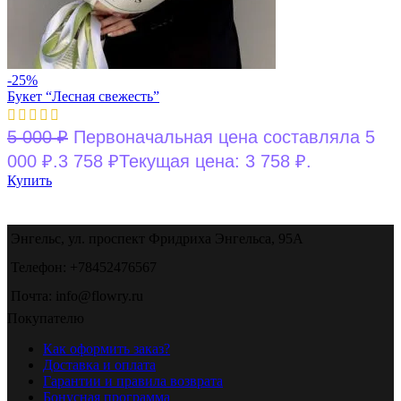
-25%
Букет “Лесная свежесть”
5 000
₽
Первоначальная цена составляла 5
000 ₽.
3 758
₽
Текущая цена: 3 758 ₽.
Купить
Энгельс, ул. проспект Фридриха Энгельса, 95А
Телефон: +78452476567
Почта: info@flowry.ru
Покупателю
Как оформить заказ?
Доставка и оплата
Гарантии и правила возврата
Бонусная программа