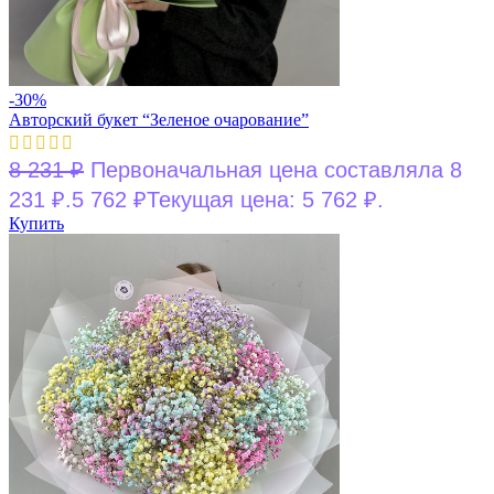
-30%
Авторский букет “Зеленое очарование”
8 231
₽
Первоначальная цена составляла 8
231 ₽.
5 762
₽
Текущая цена: 5 762 ₽.
Купить