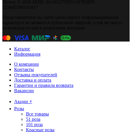
Flowry © 2026 ИНН: 341403275959 ОГРНИП:
325645700141917
Представленные на сайте цены имеют информационный
характер и не являются публичной офертой, а так же могут
отличаться от цен в розничном магазине.
Каталог
Информация
О компании
Контакты
Отзывы покупателей
Доставка и оплата
Гарантии и правила возврата
Вакансии
Акции ⚡️
Розы
Все товары
51 роза
101 роза
Красные розы