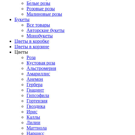
Белые розы
Розовые розы
Малиновые розы
Букеты
Все товары
Авторские букеты
Монобукеты
Цветы в коробке
Цветы в корзине
Цветы
Роза
Кустовая роза
Альстромерия
Амариллис
Анемон
Гербера
Гиацинт
Гипсофила
Гортензия
Гвоздика
Ирис
Каллы
Лилии
Маттиола
Нарцисс