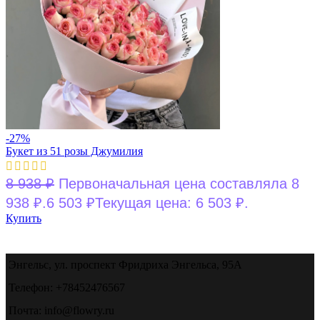
-27%
Букет из 51 розы Джумилия
8 938
₽
Первоначальная цена составляла 8
938 ₽.
6 503
₽
Текущая цена: 6 503 ₽.
Купить
Энгельс, ул. проспект Фридриха Энгельса, 95А
Телефон: +78452476567
Почта: info@flowry.ru