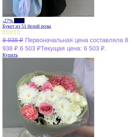
-27%
ХИТ
Букет из 51 белой розы
8 938
₽
Первоначальная цена составляла 8
938 ₽.
6 503
₽
Текущая цена: 6 503 ₽.
Купить