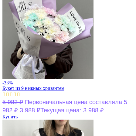
-33%
Букет из 9 нежных хризантем
5 982
₽
Первоначальная цена составляла 5
982 ₽.
3 988
₽
Текущая цена: 3 988 ₽.
Купить