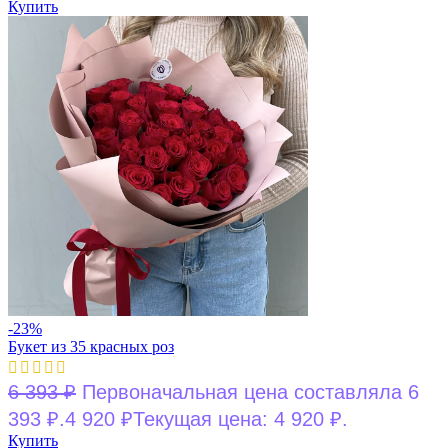
Купить
-23%
Букет из 35 красных роз
6 393
₽
Первоначальная цена составляла 6
393 ₽.
4 920
₽
Текущая цена: 4 920 ₽.
Купить