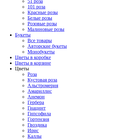
51 роза
101 роза
Красные розы
Белые розы
Розовые розы
Малиновые розы
Букеты
Все товары
Авторские букеты
Монобукеты
Цветы в коробке
Цветы в корзине
Цветы
Роза
Кустовая роза
Альстромерия
Амариллис
Анемон
Гербера
Гиацинт
Гипсофила
Гортензия
Гвоздика
Ирис
Каллы