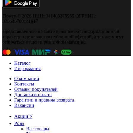
Flowry © 2026 ИНН: 341403275959 ОГРНИП:
325645700141917
Представленные на сайте цены имеют информационный
характер и не являются публичной офертой, а так же могут
отличаться от цен в розничном магазине.
Каталог
Информация
О компании
Контакты
Отзывы покупателей
Доставка и оплата
Гарантии и правила возврата
Вакансии
Акции ⚡️
Розы
Все товары