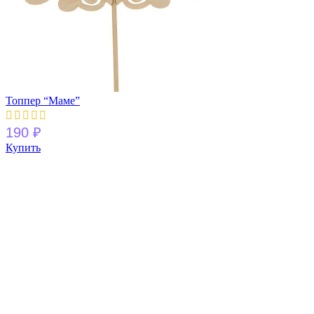
Топпер “Маме”
190
₽
Купить