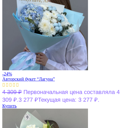
-24%
Авторский букет “Лагуна”
4 309
₽
Первоначальная цена составляла 4
309 ₽.
3 277
₽
Текущая цена: 3 277 ₽.
Купить