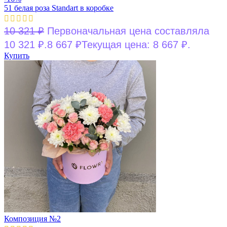
51 белая роза Standart в коробке
10 321
₽
Первоначальная цена составляла
10 321 ₽.
8 667
₽
Текущая цена: 8 667 ₽.
Купить
Композиция №2