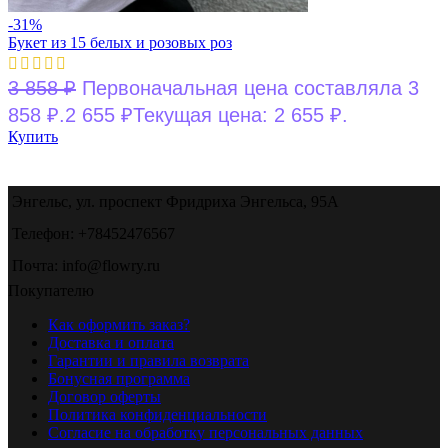
-31%
Букет из 15 белых и розовых роз
3 858
₽
Первоначальная цена составляла 3
858 ₽.
2 655
₽
Текущая цена: 2 655 ₽.
Купить
Энгельс, ул. проспект Фридриха Энгельса, 95А
Телефон: +78452476567
Почта: info@flowry.ru
Покупателю
Как оформить заказ?
Доставка и оплата
Гарантии и правила возврата
Бонусная программа
Договор оферты
Политика конфиденциальности
Согласие на обработку персональных данных