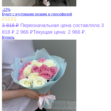
-22%
Букет с кустовыми розами и гипсофилой
3 818
₽
Первоначальная цена составляла 3
818 ₽.
2 966
₽
Текущая цена: 2 966 ₽.
Купить