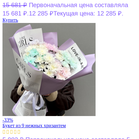
15 681
₽
Первоначальная цена составляла
15 681 ₽.
12 285
₽
Текущая цена: 12 285 ₽.
Купить
-33%
Букет из 9 нежных хризантем