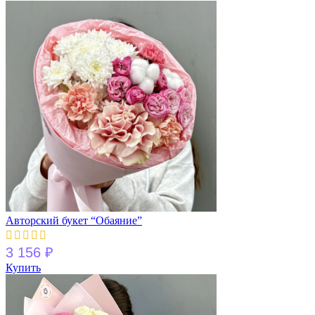
Авторский букет “Обаяние”
3 156
₽
Купить