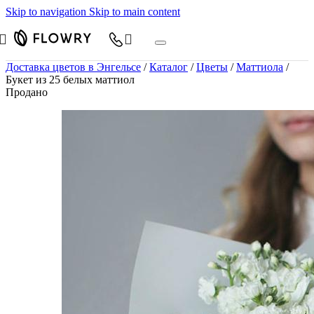
Skip to navigation
Skip to main content
Доставка цветов в Энгельсе
/
Каталог
/
Цветы
/
Маттиола
/
Букет из 25 белых маттиол
Продано