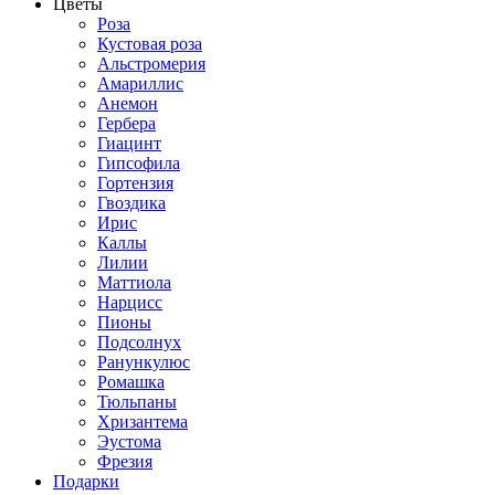
Цветы
Роза
Кустовая роза
Альстромерия
Амариллис
Анемон
Гербера
Гиацинт
Гипсофила
Гортензия
Гвоздика
Ирис
Каллы
Лилии
Маттиола
Нарцисс
Пионы
Подсолнух
Ранункулюс
Ромашка
Тюльпаны
Хризантема
Эустома
Фрезия
Подарки