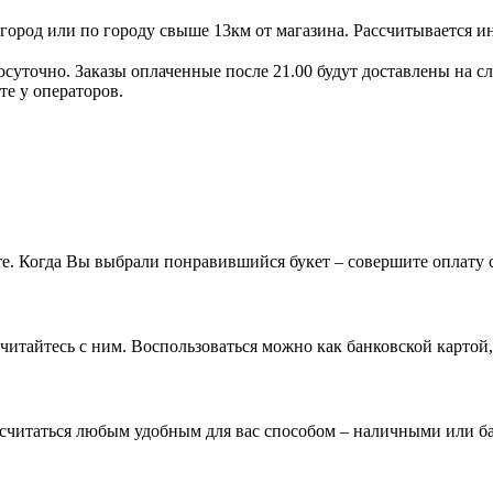
игород или по городу свыше 13км от магазина.
Рассчитывается и
осуточно. Заказы оплаченные после 21.00 будут доставлены на с
те у операторов.
. Когда Вы выбрали понравившийся букет – совершите оплату с
ссчитайтесь с ним. Воспользоваться можно как банковской картой
ссчитаться любым удобным для вас способом – наличными или ба