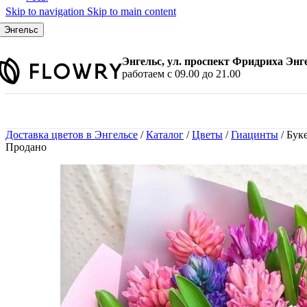
Skip to navigation
Skip to main content
По количеству
7 шт.
Энгельс
9 шт.
11 шт.
Энгельс, ул. проспект Фридриха Энг
15 шт.
работаем с 09.00 до 21.00
21 шт.
25 шт.
31 шт.
35 шт.
Доставка цветов в Энгельсе
/
Каталог
/
Цветы
/
Гиацинты
/
Буке
45 шт.
Продано
51 шт.
101 шт.
По цвету
Красные розы
Белые розы
Розовые розы
Желтые розы
Малиновые розы
Синие розы
Черные розы