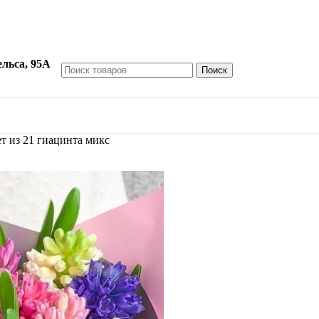
ельса, 95А
Поиск
т из 21 гиацинта микс