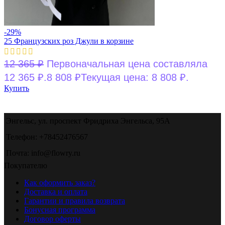
-29%
25 Французских роз Джули в корзине
12 365
₽
Первоначальная цена составляла
12 365 ₽.
8 808
₽
Текущая цена: 8 808 ₽.
Купить
Энгельс, ул. проспект Фридриха Энгельса, 95А
Телефон: +78452476567
Почта: info@flowry.ru
Покупателю
Как оформить заказ?
Доставка и оплата
Гарантии и правила возврата
Бонусная программа
Договор оферты