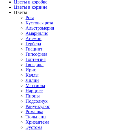
Цветы в коробке
Цветы в корзине
Цветы
Роза
Кустовая роза
Альстромерия
Амариллис
Анемон
Гербера
Гиацинт
Гипсофила
Гортензия
Гвоздика
Ирис
Каллы
Лилии
Маттиола
Нарцисс
Пионы
Подсолнух
Ранункулюс
Ромашка
Тюльпаны
Хризантема
Эустома