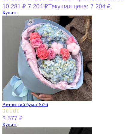
10 281 ₽.
7 204
₽
Текущая цена: 7 204 ₽.
Купить
Авторский букет №26
3 577
₽
Купить