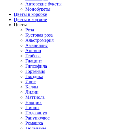
Авторские букеты
Монобукеты
Цветы в коробке
Цветы в корзине
Цветы
Роза
Кустовая роза
Альстромерия
Амариллис
Анемон
Гербера
Гиацинт
Гипсофила
Гортензия
Гвоздика
Ирис
Каллы
Лилии
Маттиола
Нарцисс
Пионы
Подсолнух
Ранункулюс
Ромашка
Тюльпаны