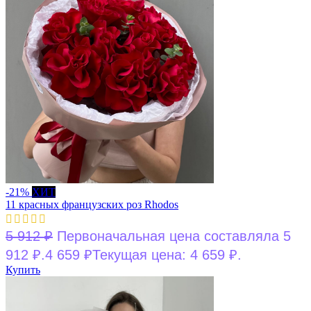
-21%
ХИТ
11 красных французских роз Rhodos
5 912
₽
Первоначальная цена составляла 5
912 ₽.
4 659
₽
Текущая цена: 4 659 ₽.
Купить