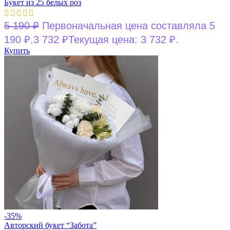
Букет из 25 белых роз
5 190
₽
Первоначальная цена составляла 5
190 ₽.
3 732
₽
Текущая цена: 3 732 ₽.
Купить
-35%
Авторский букет “Забота”