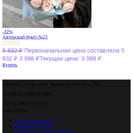
-32%
Авторский букет №23
5 832
₽
Первоначальная цена составляла 5
832 ₽.
3 988
₽
Текущая цена: 3 988 ₽.
Купить
Энгельс, ул. проспект Фридриха Энгельса, 95А
Телефон: +78452476567
Почта: info@flowry.ru
Покупателю
Как оформить заказ?
Доставка и оплата
Гарантии и правила возврата