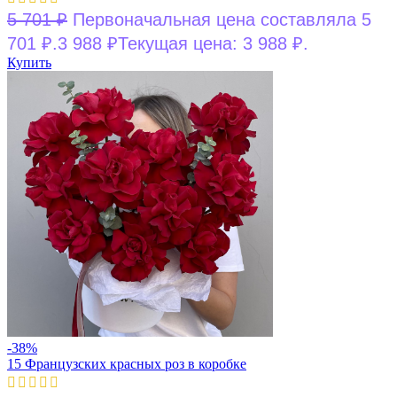
5 701
₽
Первоначальная цена составляла 5
701 ₽.
3 988
₽
Текущая цена: 3 988 ₽.
Купить
-38%
15 Французских красных роз в коробке