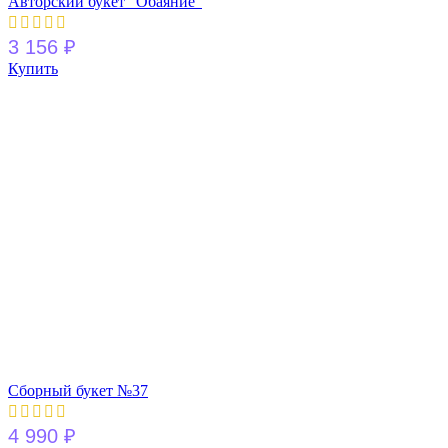
Авторский букет “Обаяние”
3 156
₽
Купить
Сборный букет №37
4 990
₽