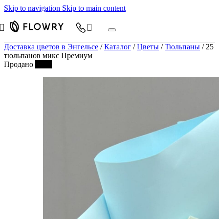
Skip to navigation
Skip to main content
Доставка цветов в Энгельсе
/
Каталог
/
Цветы
/
Тюльпаны
/
25
тюльпанов микс Премиум
Продано
ХИТ