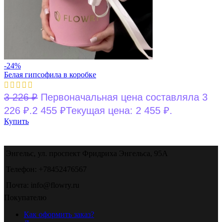
-24%
Белая гипсофила в коробке
3 226
₽
Первоначальная цена составляла 3
226 ₽.
2 455
₽
Текущая цена: 2 455 ₽.
Купить
Энгельс, ул. проспект Фридриха Энгельса, 95А
Телефон: +78452476567
Почта: info@flowry.ru
Покупателю
Как оформить заказ?