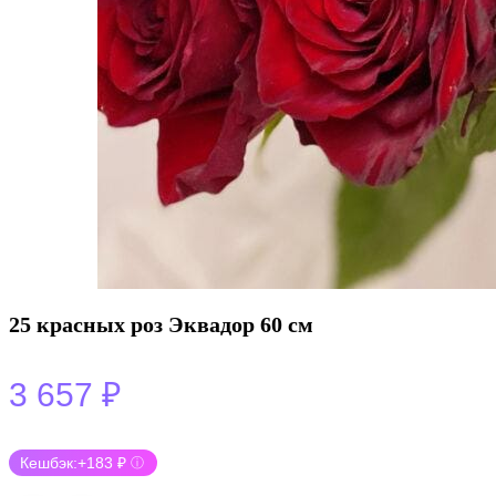
25 красных роз Эквадор 60 см
3 657
₽
Кешбэк:
+183 ₽
ⓘ