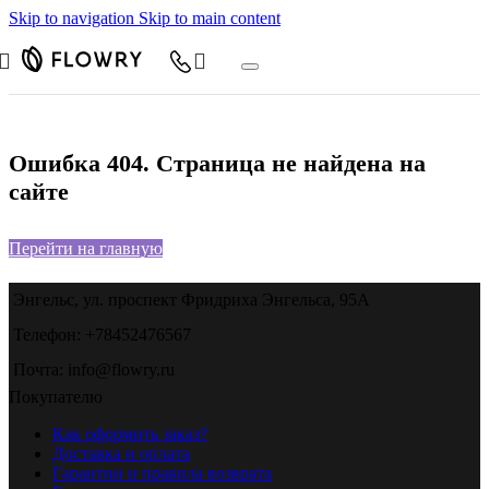
Skip to navigation
Skip to main content
Ошибка 404. Страница не найдена на
сайте
Перейти на главную
Энгельс, ул. проспект Фридриха Энгельса, 95А
Телефон: +78452476567
Почта: info@flowry.ru
Покупателю
Как оформить заказ?
Доставка и оплата
Гарантии и правила возврата