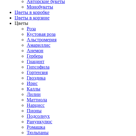
Авторские букеты
Монобукеты
Цветы в коробке
Цветы в корзине
Цветы
Роза
Кустовая роза
Альстромерия
Амариллис
Анемон
Гербера
Гиацинт
Гипсофила
Гортензия
Гвоздика
Ирис
Каллы
Лилии
Маттиола
Нарцисс
Пионы
Подсолнух
Ранункулюс
Ромашка
Тюльпаны