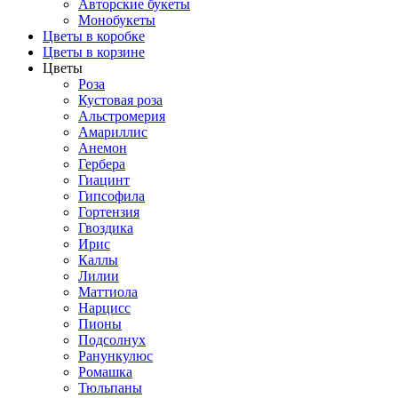
Авторские букеты
Монобукеты
Цветы в коробке
Цветы в корзине
Цветы
Роза
Кустовая роза
Альстромерия
Амариллис
Анемон
Гербера
Гиацинт
Гипсофила
Гортензия
Гвоздика
Ирис
Каллы
Лилии
Маттиола
Нарцисс
Пионы
Подсолнух
Ранункулюс
Ромашка
Тюльпаны