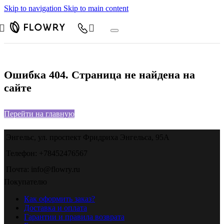
Skip to navigation
Skip to main content
Ошибка 404. Страница не найдена на
сайте
Перейти на главную
Энгельс, ул. проспект Фридриха Энгельса, 95А
Телефон: +78452476567
Почта: info@flowry.ru
Покупателю
Как оформить заказ?
Доставка и оплата
Гарантии и правила возврата