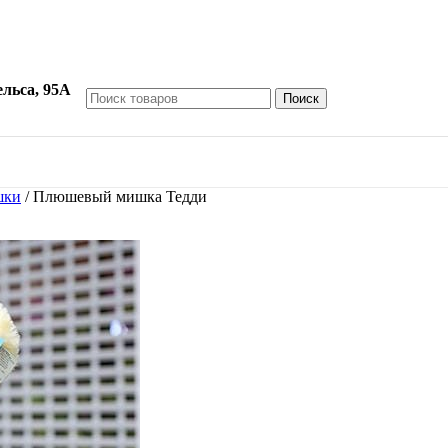
ельса, 95А
Поиск
шки
/
Плюшевый мишка Тедди