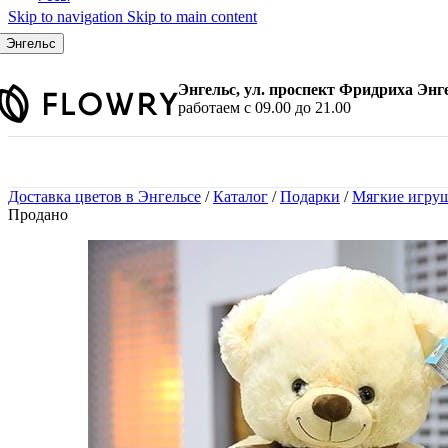
Skip to navigation
Skip to main content
По количеству
7 шт.
Энгельс
9 шт.
11 шт.
Энгельс, ул. проспект Фридриха Энг
15 шт.
работаем с 09.00 до 21.00
21 шт.
25 шт.
31 шт.
35 шт.
Доставка цветов в Энгельсе
/
Каталог
/
Подарки
/
Мягкие игру
45 шт.
Продано
51 шт.
101 шт.
По цвету
Красные розы
Белые розы
Розовые розы
Желтые розы
Малиновые розы
Синие розы
Черные розы