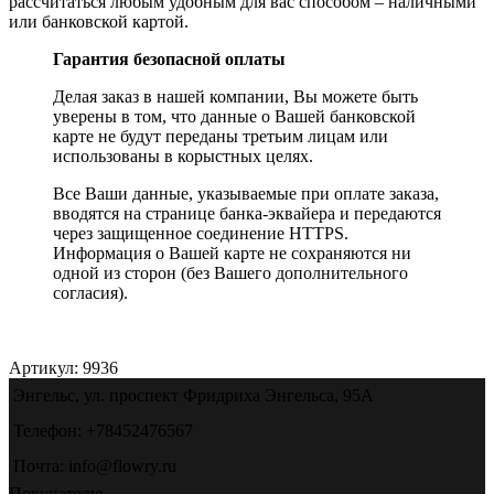
рассчитаться любым удобным для вас способом – наличными
или банковской картой.
Гарантия безопасной оплаты
Делая заказ в нашей компании, Вы можете быть
уверены в том, что данные о Вашей банковской
карте не будут переданы третьим лицам или
использованы в корыстных целях.
Все Ваши данные, указываемые при оплате заказа,
вводятся на странице банка-эквайера и передаются
через защищенное соединение HTTPS.
Информация о Вашей карте не сохраняются ни
одной из сторон (без Вашего дополнительного
согласия).
Артикул:
9936
Энгельс, ул. проспект Фридриха Энгельса, 95А
Телефон: +78452476567
Почта: info@flowry.ru
Покупателю