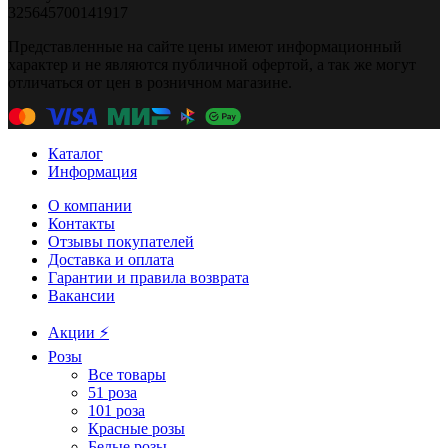
325645700141917
Представленные на сайте цены имеют информационный
характер и не являются публичной офертой, а так же могут
отличаться от цен в розничном магазине.
Каталог
Информация
О компании
Контакты
Отзывы покупателей
Доставка и оплата
Гарантии и правила возврата
Вакансии
Акции ⚡️
Розы
Все товары
51 роза
101 роза
Красные розы
Белые розы