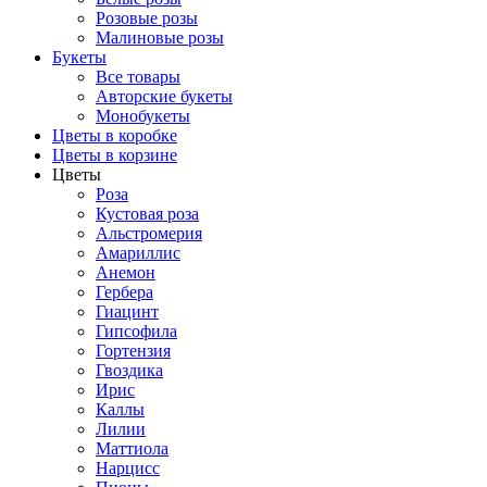
Розовые розы
Малиновые розы
Букеты
Все товары
Авторские букеты
Монобукеты
Цветы в коробке
Цветы в корзине
Цветы
Роза
Кустовая роза
Альстромерия
Амариллис
Анемон
Гербера
Гиацинт
Гипсофила
Гортензия
Гвоздика
Ирис
Каллы
Лилии
Маттиола
Нарцисс