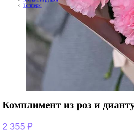
Топперы
Комплимент из роз и диант
2 355
₽