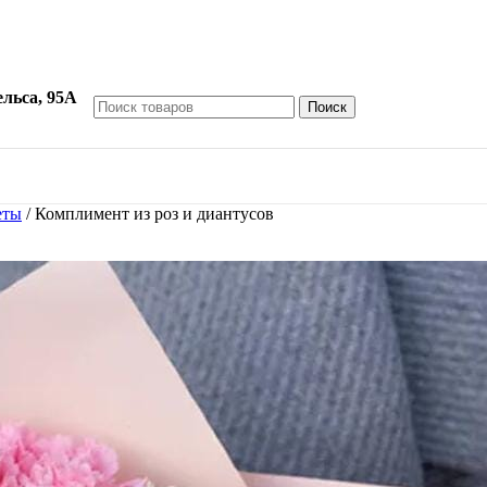
ельса, 95А
Поиск
еты
/
Комплимент из роз и диантусов