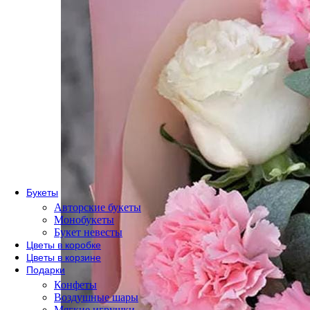
По сорту
Одноголовые розы
Пионовидные розы
Кустовые розы
Кенийские розы
Розы Эквадор
Розы России
По форме букета
Розы в коробке
Розы в корзине
Метровые розы
Букеты
Авторские букеты
Монобукеты
Букет невесты
Цветы в коробке
Цветы в корзине
Подарки
Конфеты
Воздушные шары
Мягкие игрушки