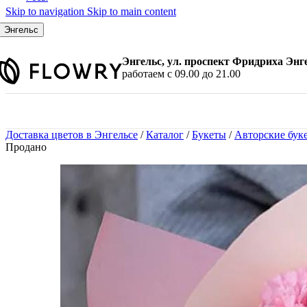
Skip to navigation
Skip to main content
По количеству
7 шт.
Энгельс
9 шт.
11 шт.
Энгельс, ул. проспект Фридриха Энг
15 шт.
работаем с 09.00 до 21.00
21 шт.
25 шт.
31 шт.
35 шт.
Доставка цветов в Энгельсе
/
Каталог
/
Букеты
/
Авторские бук
45 шт.
Продано
51 шт.
101 шт.
По цвету
Красные розы
Белые розы
Розовые розы
Желтые розы
Малиновые розы
Синие розы
Черные розы