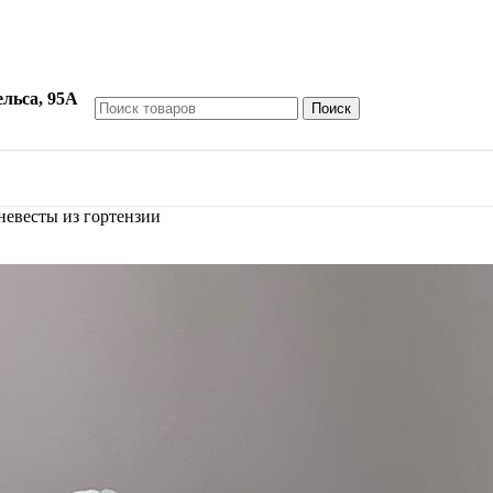
ельса, 95А
Поиск
невесты из гортензии