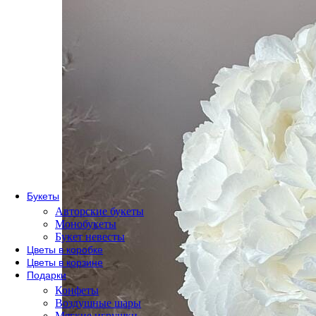
По сорту
Одноголовые розы
Пионовидные розы
Кустовые розы
Кенийские розы
Розы Эквадор
Розы России
По форме букета
Розы в коробке
Розы в корзине
Метровые розы
Букеты
Авторские букеты
Монобукеты
Букет невесты
Цветы в коробке
Цветы в корзине
Подарки
Конфеты
Воздушные шары
Мягкие игрушки