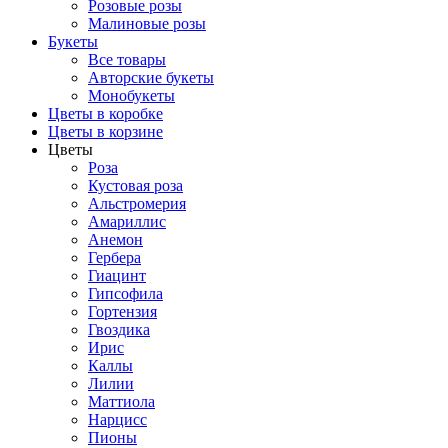
Розовые розы
Малиновые розы
Букеты
Все товары
Авторские букеты
Монобукеты
Цветы в коробке
Цветы в корзине
Цветы
Роза
Кустовая роза
Альстромерия
Амариллис
Анемон
Гербера
Гиацинт
Гипсофила
Гортензия
Гвоздика
Ирис
Каллы
Лилии
Маттиола
Нарцисс
Пионы