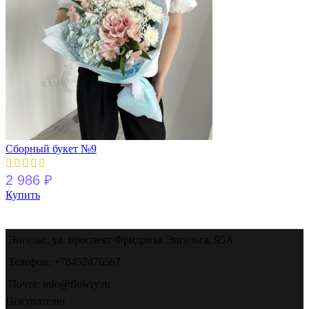
Сборный букет №9
2 986
₽
Купить
Энгельс, ул. проспект Фридриха Энгельса, 95А
Телефон: +78452476567
Почта: info@flowry.ru
Покупателю