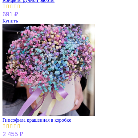
Конфеты ручной работы
691
₽
Купить
Гипсофила крашенная в коробке
2 455
₽