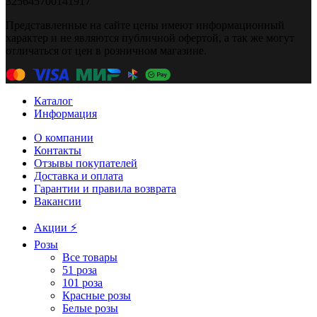
325645700141917
Представленные на сайте цены имеют информационный
характер и не являются публичной офертой, а так же могут
отличаться от цен в розничном магазине.
Каталог
Информация
О компании
Контакты
Отзывы покупателей
Доставка и оплата
Гарантии и правила возврата
Вакансии
Акции ⚡️
Розы
Все товары
51 роза
101 роза
Красные розы
Белые розы