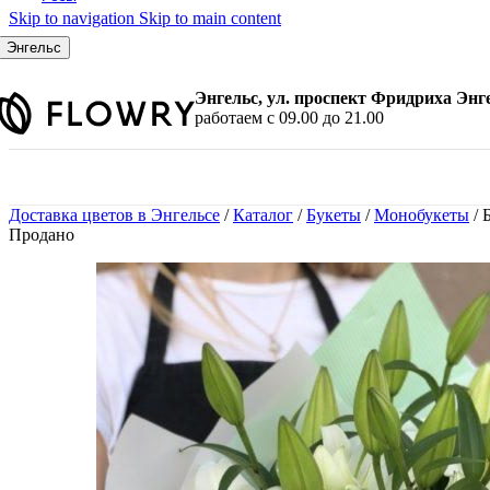
Skip to navigation
Skip to main content
По количеству
7 шт.
Энгельс
9 шт.
11 шт.
Энгельс, ул. проспект Фридриха Энг
15 шт.
работаем с 09.00 до 21.00
21 шт.
25 шт.
31 шт.
35 шт.
Доставка цветов в Энгельсе
/
Каталог
/
Букеты
/
Монобукеты
/
Б
45 шт.
Продано
51 шт.
101 шт.
По цвету
Красные розы
Белые розы
Розовые розы
Желтые розы
Малиновые розы
Синие розы
Черные розы