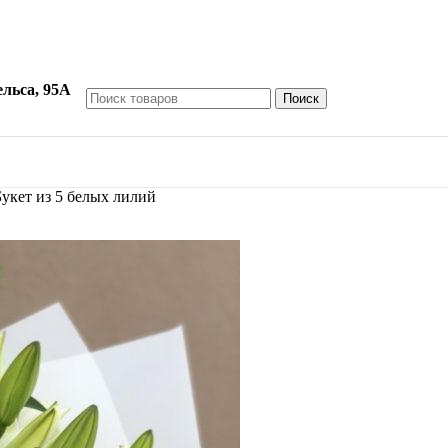
ельса, 95А
Поиск
укет из 5 белых лилий