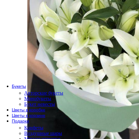
По сорту
Одноголовые розы
Пионовидные розы
Кустовые розы
Кенийские розы
Розы Эквадор
Розы России
По форме букета
Розы в коробке
Розы в корзине
Метровые розы
Букеты
Авторские букеты
Монобукеты
Букет невесты
Цветы в коробке
Цветы в корзине
Подарки
Конфеты
Воздушные шары
Мягкие игрушки