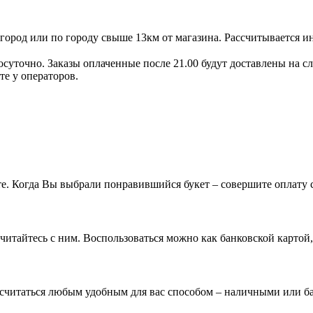
игород или по городу свыше 13км от магазина.
Рассчитывается и
осуточно. Заказы оплаченные после 21.00 будут доставлены на с
те у операторов.
. Когда Вы выбрали понравившийся букет – совершите оплату с
ссчитайтесь с ним. Воспользоваться можно как банковской картой
ссчитаться любым удобным для вас способом – наличными или ба