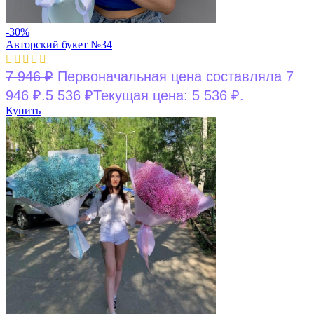
-30%
Авторский букет №34
7 946
₽
Первоначальная цена составляла 7
946 ₽.
5 536
₽
Текущая цена: 5 536 ₽.
Купить