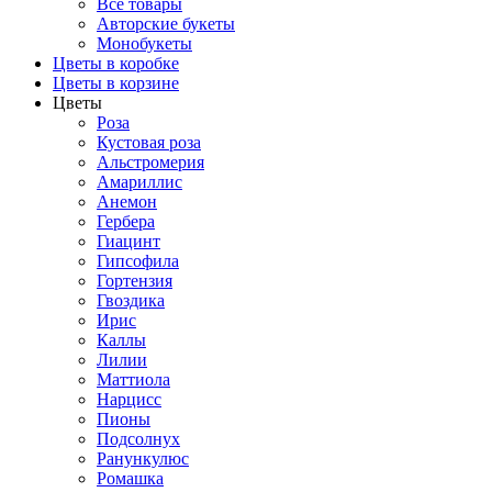
Все товары
Авторские букеты
Монобукеты
Цветы в коробке
Цветы в корзине
Цветы
Роза
Кустовая роза
Альстромерия
Амариллис
Анемон
Гербера
Гиацинт
Гипсофила
Гортензия
Гвоздика
Ирис
Каллы
Лилии
Маттиола
Нарцисс
Пионы
Подсолнух
Ранункулюс
Ромашка