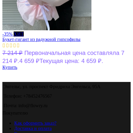
-35%
ХИТ
Букет-гигант из радужной гипсофилы
7 214
₽
Первоначальная цена составляла 7
214 ₽.
4 659
₽
Текущая цена: 4 659 ₽.
Купить
Энгельс, ул. проспект Фридриха Энгельса, 95А
Телефон: +78452476567
Почта: info@flowry.ru
Покупателю
Как оформить заказ?
Доставка и оплата