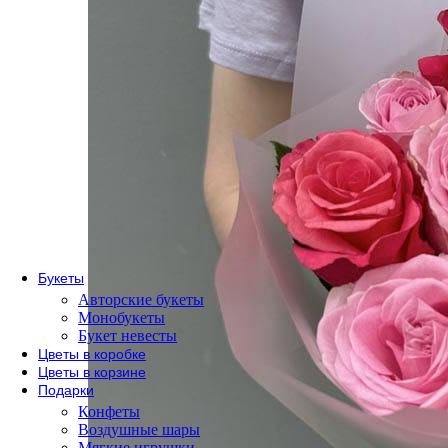
По сорту
Одноголовые розы
Пионовидные розы
Кустовые розы
Кенийские розы
Розы Эквадор
Розы России
По форме букета
Розы в коробке
Розы в корзине
Метровые розы
Букеты
Авторские букеты
Монобукеты
Букет невесты
Цветы в коробке
Цветы в корзине
Подарки
Конфеты
Воздушные шары
Мягкие игрушки