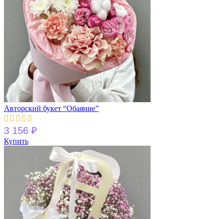
Авторский букет “Обаяние”
3 156
₽
Купить