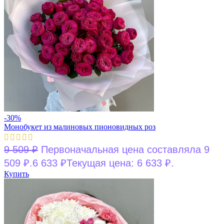
-30%
Монобукет из малиновых пионовидных роз
9 509
₽
Первоначальная цена составляла 9
509 ₽.
6 633
₽
Текущая цена: 6 633 ₽.
Купить