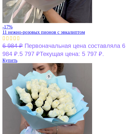
-17%
11 нежно-розовых пионов с эвкалиптом
6 984
₽
Первоначальная цена составляла 6
984 ₽.
5 797
₽
Текущая цена: 5 797 ₽.
Купить