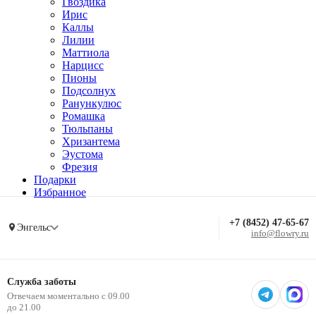
Гвоздика
Ирис
Каллы
Лилии
Маттиола
Нарцисс
Пионы
Подсолнух
Ранункулюс
Ромашка
Тюльпаны
Хризантема
Эустома
Фрезия
Подарки
Избранное
+7 (8452) 47-65-67
Энгельс
info@flowry.ru
Служба заботы
Отвечаем моментально с 09.00
до 21.00