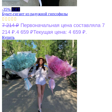
-35%
ХИТ
Букет-гигант из радужной гипсофилы
7 214
₽
Первоначальная цена составляла 7
214 ₽.
4 659
₽
Текущая цена: 4 659 ₽.
Купить