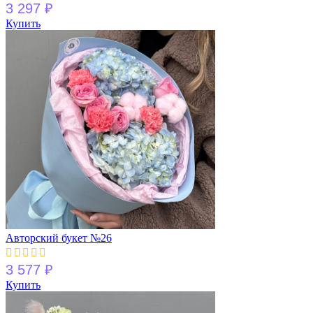
3 297
₽
Купить
Авторский букет №26
3 577
₽
Купить