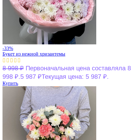
-33%
Букет из нежной хризантемы
8 998
₽
Первоначальная цена составляла 8
998 ₽.
5 987
₽
Текущая цена: 5 987 ₽.
Купить