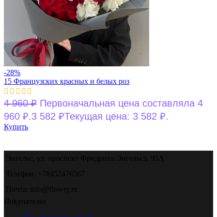
-28%
15 Французских красных и белых роз
4 960
₽
Первоначальная цена составляла 4
960 ₽.
3 582
₽
Текущая цена: 3 582 ₽.
Купить
Энгельс, ул. проспект Фридриха Энгельса, 95А
Телефон: +78452476567
Почта: info@flowry.ru
Покупателю