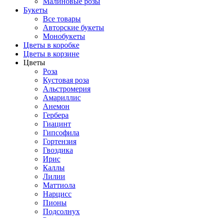
Малиновые розы
Букеты
Все товары
Авторские букеты
Монобукеты
Цветы в коробке
Цветы в корзине
Цветы
Роза
Кустовая роза
Альстромерия
Амариллис
Анемон
Гербера
Гиацинт
Гипсофила
Гортензия
Гвоздика
Ирис
Каллы
Лилии
Маттиола
Нарцисс
Пионы
Подсолнух