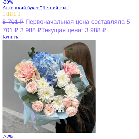
-30%
Авторский букет “Летний сад”
5 701
₽
Первоначальная цена составляла 5
701 ₽.
3 988
₽
Текущая цена: 3 988 ₽.
Купить
-32%