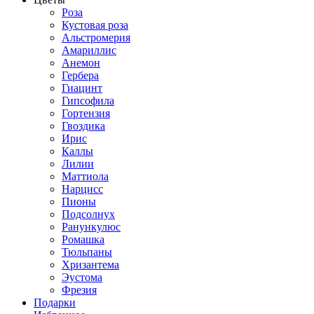
Роза
Кустовая роза
Альстромерия
Амариллис
Анемон
Гербера
Гиацинт
Гипсофила
Гортензия
Гвоздика
Ирис
Каллы
Лилии
Маттиола
Нарцисс
Пионы
Подсолнух
Ранункулюс
Ромашка
Тюльпаны
Хризантема
Эустома
Фрезия
Подарки