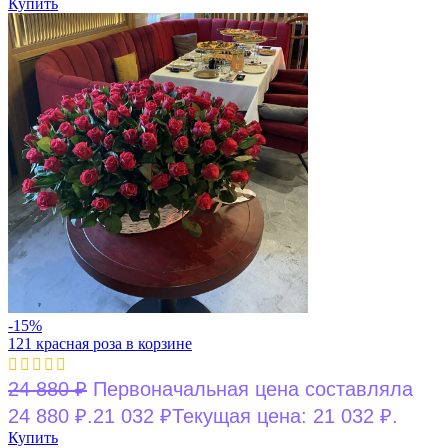
Купить
-15%
121 красная роза в корзине
24 880
₽
Первоначальная цена составляла
24 880 ₽.
21 032
₽
Текущая цена: 21 032 ₽.
Купить