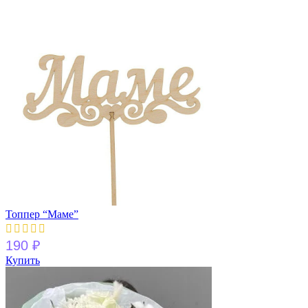
Топпер “Маме”
190
₽
Купить