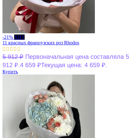
-21%
ХИТ
11 красных французских роз Rhodos
5 912
₽
Первоначальная цена составляла 5
912 ₽.
4 659
₽
Текущая цена: 4 659 ₽.
Купить