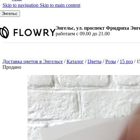
Skip to navigation
Skip to main content
По количеству
7 шт.
Энгельс
9 шт.
11 шт.
Энгельс, ул. проспект Фридриха Энг
15 шт.
работаем с 09.00 до 21.00
21 шт.
25 шт.
31 шт.
35 шт.
Доставка цветов в Энгельсе
/
Каталог
/
Цветы
/
Розы
/
15 роз
/
1
45 шт.
Продано
51 шт.
101 шт.
По цвету
Красные розы
Белые розы
Розовые розы
Желтые розы
Малиновые розы
Синие розы
Черные розы