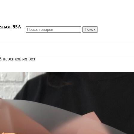
ельса, 95А
Поиск
5 персиковых роз