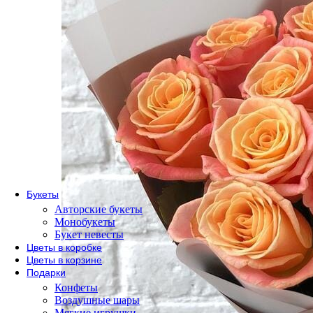
По сорту
Одноголовые розы
Пионовидные розы
Кустовые розы
Кенийские розы
Розы Эквадор
Розы России
По форме букета
Розы в коробке
Розы в корзине
Метровые розы
Букеты
Авторские букеты
Монобукеты
Букет невесты
Цветы в коробке
Цветы в корзине
Подарки
Конфеты
Воздушные шары
Мягкие игрушки