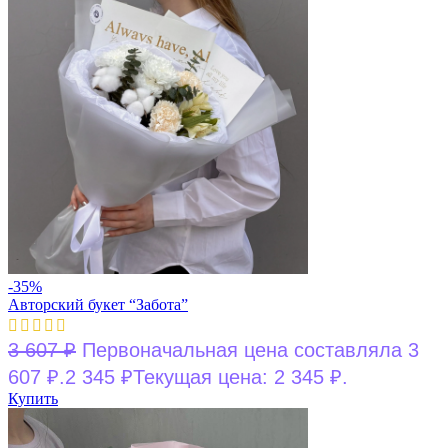
-35%
Авторский букет “Забота”
3 607
₽
Первоначальная цена составляла 3
607 ₽.
2 345
₽
Текущая цена: 2 345 ₽.
Купить