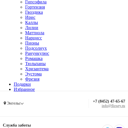
Гипсофила
Гортензия
Гвоздика
Ирис
Каллы
Лилии
Маттиола
Нарцисс
Пионы
Подсолнух
Ранункулюс
Ромашка
Тюльпаны
Хризантема
Эустома
Фрезия
Подарки
Избранное
+7 (8452) 47-65-67
Энгельс
info@flowry.ru
Служба заботы