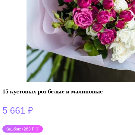
15 кустовых роз белые и малиновые
5 661
₽
Кешбэк:
+283 ₽
ⓘ