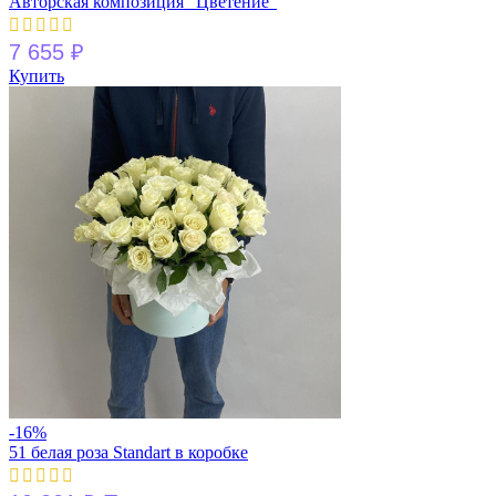
Авторская композиция “Цветение”
7 655
₽
Купить
-16%
51 белая роза Standart в коробке