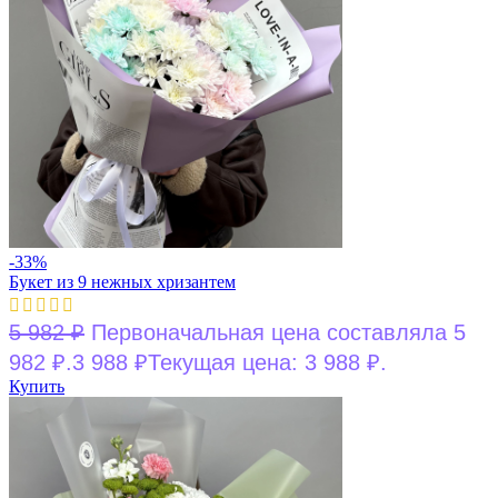
-33%
Букет из 9 нежных хризантем
5 982
₽
Первоначальная цена составляла 5
982 ₽.
3 988
₽
Текущая цена: 3 988 ₽.
Купить