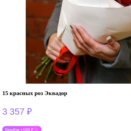
15 красных роз Эквадор
3 357
₽
Кешбэк:
+168 ₽
ⓘ