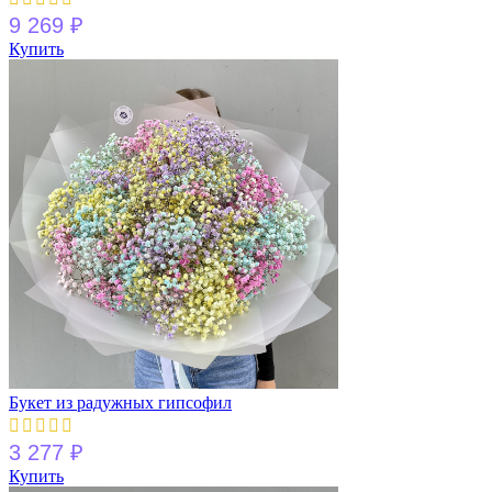
9 269
₽
Купить
Букет из радужных гипсофил
3 277
₽
Купить